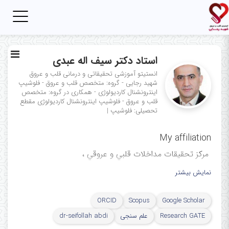
Toggle
igation
استاد دکتر سیف اله عبدی
انستیتو آموزشی تحقیقاتی و درمانی قلب و عروق
شهید رجایی - گروه: متخصص قلب و عروق - فلوشیپ
اینترونشنال کاردیولوژی - همکاری در گروه: متخصص
قلب و عروق - فلوشیپ اینترونشنال کاردیولوژی
مقطع
تحصیلی: فلوشیپ
|
My affiliation
ﻣﺮﻛﺰ ﺗﺤﻘﯿﻘﺎت ﻣﺪاﺧﻼت ﻗﻠﺒﻲ و ﻋﺮوﻗﻲ ،
مرکز آموزشی، تحقیقاتی و درمانی
نمایش بیشتر
قلب و عروق شهید رجایی، دانشگاه
ORCID
Scopus
Google Scholar
علوم پزشکی ایران، تهران، ایران
Research GATE
علم سنجی
dr-seifollah abdi
Cardiovascular Intervention