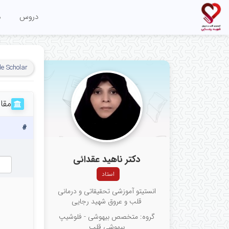
دروس
م
e Scholar
مقا
#
دکتر ناهید عقدائی
استاد
انستیتو آموزشی تحقیقاتی و درمانی
قلب و عروق شهید رجایی
گروه: متخصص بیهوشی - فلوشیپ
بیهوشی قلب