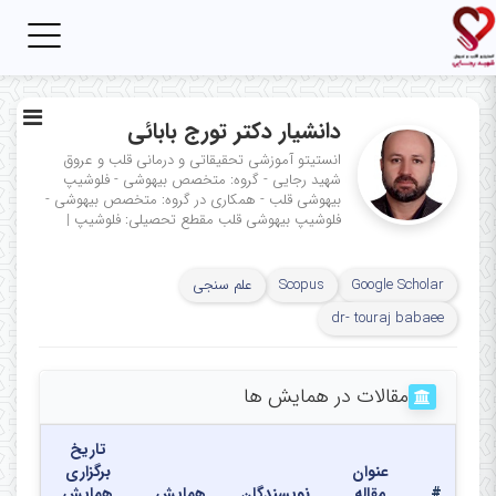
Toggle
igation
دانشیار دکتر تورج بابائی
انستیتو آموزشی تحقیقاتی و درمانی قلب و عروق
شهید رجایی - گروه: متخصص بیهوشی - فلوشیپ
بیهوشی قلب - همکاری در گروه: متخصص بیهوشی -
فلوشیپ بیهوشی قلب
مقطع تحصیلی: فلوشیپ
|
Google Scholar
Scopus
علم سنجی
dr- touraj babaee
مقالات در همایش ها
تاریخ
عنوان
برگزاری
#
مقاله
نویسندگان
همایش
همایش