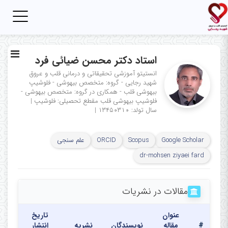
Toggle
igation
استاد دکتر محسن ضیائی فرد
انستیتو آموزشی تحقیقاتی و درمانی قلب و عروق
شهید رجایی - گروه: متخصص بیهوشی - فلوشیپ
بیهوشی قلب - همکاری در گروه: متخصص بیهوشی -
فلوشیپ بیهوشی قلب
مقطع تحصیلی: فلوشیپ
|
سال تولد: ۱۳۴۵۰۳۱۰
|
Google Scholar
Scopus
ORCID
علم سنجی
dr-mohsen ziyaei fard
مقالات در نشریات
عنوان
تاریخ
#
مقاله
نویسندگان
نشریه
انتشار