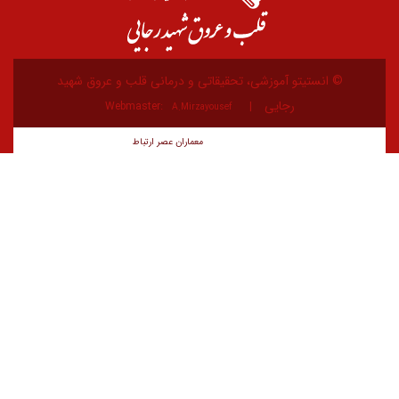
یتو آموزشی، تحقیقاتی و درمانی قلب و عروق شهید
رجایی
Webmaster:
A.Mirzayousef
معماران عصر‌ ارتباط
توسعه و طراحی: