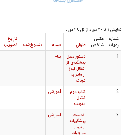
جستجوی پیشرفته
مورد از کل
۲۸
مورد.
کس
تاریخ
شماره
دانلود
خص
عنوان
دسته
منسوخ‌شده
تصویب
بخشنامه
فایل
دستورالعمل
پیام
پیشگیری از
انتقال ایدز
از مادر به
کودک
کتاب دوم
آموزشی
کنترل
عفونت
اقدامات
آموزشی
پیشگیرانه
از برو ز
مواجهات