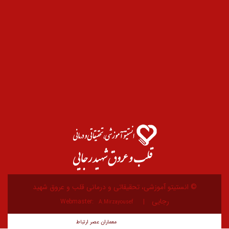
یتو آموزشی، تحقیقاتی و درمانی قلب و عروق شهید
رجایی
Webmaster:
A.Mirzayousef
معماران عصر‌ ارتباط
توسعه و طراحی: