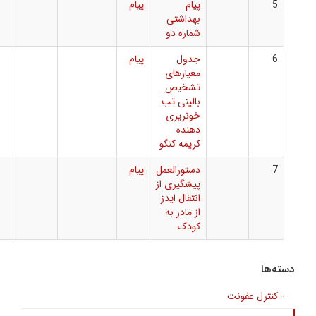
پیام
پیام
بهداشتی
شماره دو
جدول
پیام
معیارهای
تشخیص
بالینی تب
خونریزی
دهنده
کریمه کنگو
دستورالعمل
پیام
پیشگیری از
انتقال ایدز
از مادر به
کودک
فونت