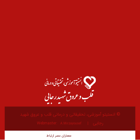
یتو آموزشی، تحقیقاتی و درمانی قلب و عروق شهید
رجایی
Webmaster:
A.Mirzayousef
معماران عصر‌ ارتباط
توسعه و طراحی: