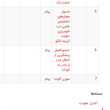
شماره یک
جدول
پیام
معیارهای
تشخیص
بالینی تب
خونریزی
دهنده
کریمه کنگو
دستورالعمل
پیام
پیشگیری از
انتقال ایدز
از مادر به
کودک
سوزن آلوده
پیام
فونت