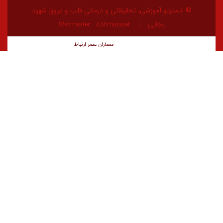
تیتو آموزشی، تحقیقاتی و درمانی قلب و عروق شهید
رجایی
Webmaster:
A.Mirzayousef
معماران عصر‌ ارتباط
توسعه و طراحی: