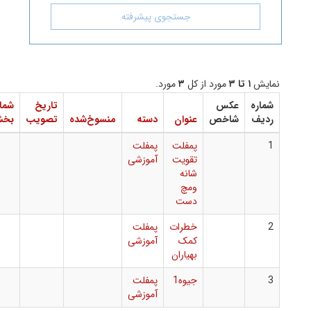
جستجوی پیشرفته
۳
مورد از کل
۳
مورد.
عکس
تاریخ
شماره
دانلود
شاخص
عنوان
دسته
منسوخ‌شده
تصویب
بخشنامه
فایل
پمفلت
پمفلت
تقویت
آموزشی
شانه
ومچ
دست
خطرات
پمفلت
کمک
آموزشی
بهیاران
جیوه1
پمفلت
آموزشی