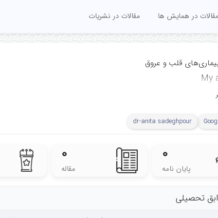
قالات در همایش ها
مقالات در نشریات
اری‌های قلب و عروق
My a
ﺎت اﻛﻮﻛﺎردﯾﻮﮔﺮاﻓﻲ،
ی، تحقیقاتی و درمانی
dr-anita sadeghpour
Googl
ق شهید رجایی، دانشگاه
ایران، تهران، ایران
۰
۰
پایان نامه
مقاله
Center, Rajaie Card
Medical and Researc
بق تحصیلی
Iran Uni