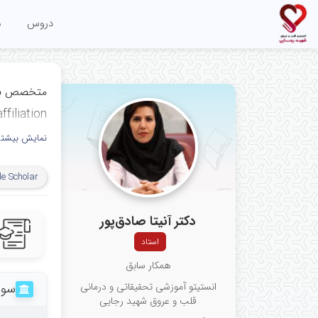
دروس
م
متخصص بیم
ffiliation
ﻣﺮﻛﺰ ﺗﺤﻘﯿﻘ
نمایش بیشتر
مرکز آموزش
e Scholar
قلب و عرو
علوم پزشکی 
دکتر آنیتا صادق‌پور
Echocardiography Research
استاد
iovascular
همکار سابق
h Center,
انستیتو آموزشی تحقیقاتی و درمانی
سوا
قلب و عروق شهید رجایی
versity of