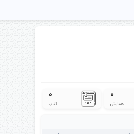
۰
۰
همایش
کتاب