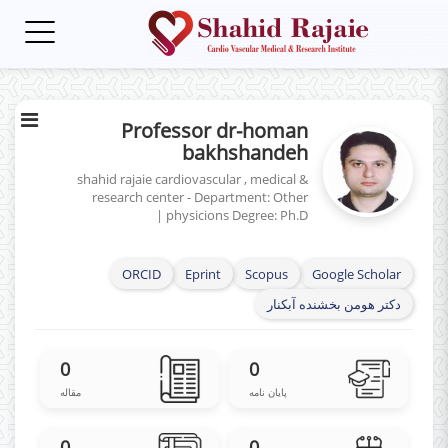
Toggle
gation
Professor dr-homan
bakhshandeh
shahid rajaie cardiovascular , medical &
research center - Department: Other
|
physicions
Degree: Ph.D
ORCID
Eprint
Scopus
Google Scholar
دکتر هومن بخشنده آبکنار
0
0
پایان نامه
مقاله
0
0