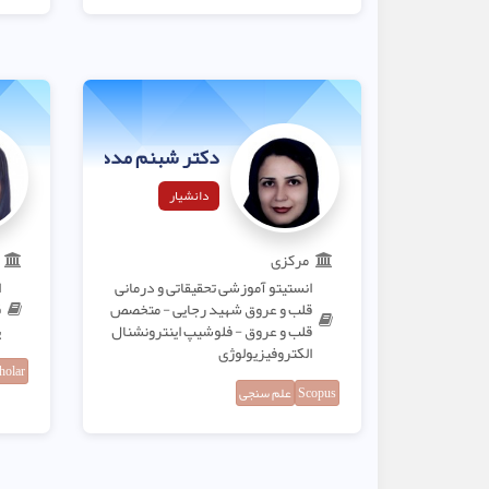
دکتر شبنم مددی
دانشیار
مرکزی
انستیتو آموزشی تحقیقاتی و درمانی
ا
قلب و عروق شهید رجایی - متخصص
ق
قلب و عروق - فلوشیپ اینترونشنال
پ
الکتروفیزیولوژی
holar
Scopus
علم سنجی