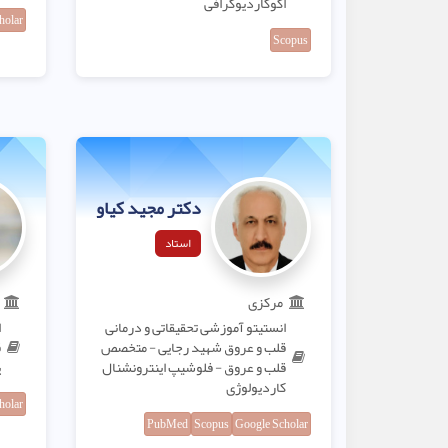
اکوکاردیوگرافی
holar
Scopus
دکتر مجید کیاور
استاد
مرکزی
انستیتو آموزشی تحقیقاتی و درمانی
ا
قلب و عروق شهید رجایی - متخصص
ق
قلب و عروق - فلوشیپ اینترونشنال
پ
کاردیولوژی
holar
PubMed
Scopus
Google Scholar