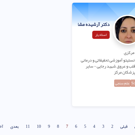
دکتر آرشیده مشایخ
استادیار
مرکزی
نستیتو آموزشی تحقیقاتی و درمانی
لب و عروق شهید رجایی - سایر
زشکان مرکز
Sc
علم سنجی
قبلی
2
3
4
5
6
7
8
9
10
11
بعدی
آخ