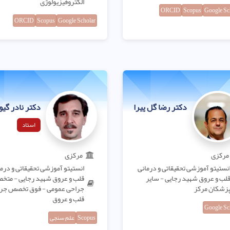
الکتروفیزیولوژی
ORCID
Scopus
Google Sc
ORCID
Scopus
Google Scholar
دکتر رضا گل پیرا
دکتر نادر گیو
استاد
مرکزی
مرکزی
نستیتو آموزشی تحقیقاتی و درمانی
انستیتو آموزشی تحقیقاتی و درم
لب و عروق شهید رجایی - سایر
قلب و عروق شهید رجایی - مت
زشکان مرکز
جراحی عمومی - فوق تخصص جر
قلب و عروق
Google Sc
Scopus
علم سنجی