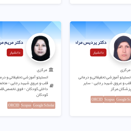
دکتر پردیس مراد نژاد
دکتر مریم مر
دانشیار
دانشیار
مرکزی
مرکزی
نستیتو آموزشی تحقیقاتی و درمانی
انستیتو آموزشی تحقیقاتی و درم
لب و عروق شهید رجایی - سایر
قلب و عروق شهید رجایی - مت
زشکان مرکز
داخلی کودکان - فوق تخصص قل
کودکان
ORCID
Scopus
Google Sc
ORCID
Scopus
Google Scholar