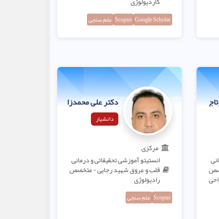
کاردیولوژی
Google Scholar
Scopus
علم سنجی
تاج
دکتر علی محمدزاده کوه‌پاره
دانشیار
مرکزی
انی
انستیتو آموزشی تحقیقاتی و درمانی
خصص
قلب و عروق شهید رجایی - متخصص
احی
رادیولوژی
Scopus
علم سنجی