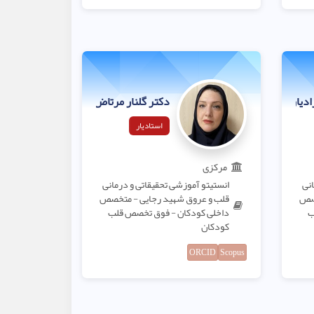
ادیان
دکتر گلنار مرتاض هجری
استادیار
مرکزی
انی
انستیتو آموزشی تحقیقاتی و درمانی
خصص
قلب و عروق شهید رجایی - متخصص
ب
داخلی کودکان - فوق تخصص قلب
کودکان
ORCID
Scopus