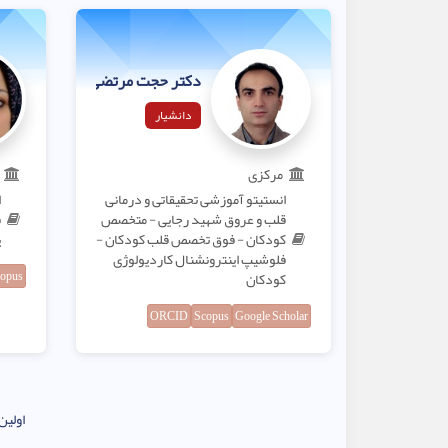
دکتر حجت مرتضی‌ئیان لنگرودی
دانشیار
مرکزی
انستیتو آموزشی تحقیقاتی و درمانی
ا
قلب و عروق شهید رجایی - متخصص
ق
کودکان - فوق تخصص قلب کودکان -
پ
فلوشیپ اینترونشنال کاردیولوژی
opus
کودکان
ORCID
Scopus
Google Scholar
اولین