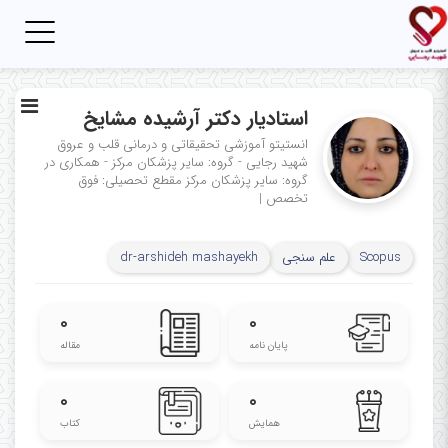
Toggle
igation
استادیار دکتر آرشیده مشایخ
انستیتو آموزشی تحقیقاتی و درمانی قلب و عروق
شهید رجایی - گروه: سایر پزشکان مرکز - همکاری در
گروه: سایر پزشکان مرکز
مقطع تحصیلی: فوق
تخصص‌
|
Scopus
علم سنجی
dr-arshideh mashayekh
۰
۰
پایان نامه
مقاله
۰
۰
همایش
کتاب