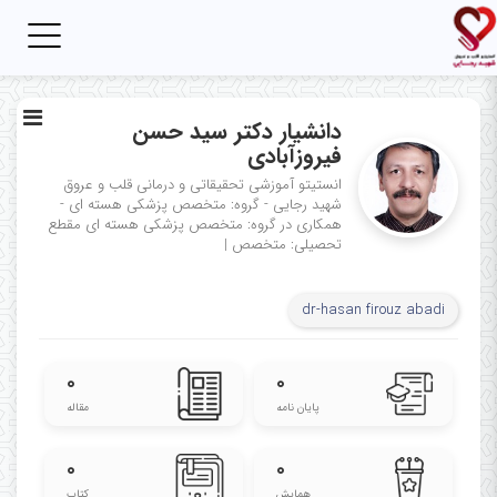
Toggle
igation
دانشیار دکتر سید حسن
فیروزآبادی
انستیتو آموزشی تحقیقاتی و درمانی قلب و عروق
شهید رجایی - گروه: متخصص پزشکی هسته ای -
همکاری در گروه: متخصص پزشکی هسته ای
مقطع
تحصیلی: متخصص
|
dr-hasan firouz abadi
۰
۰
پایان نامه
مقاله
۰
۰
همایش
کتاب