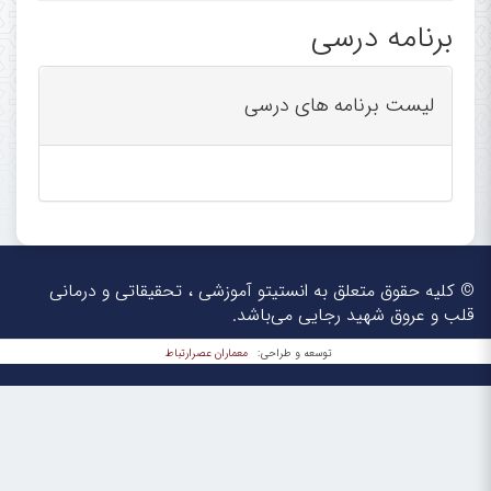
Shaheed RAJAEI 
Address:
برنامه درسی
Center, Tehran, 
Tel:
+98 21 2392213
لیست برنامه های درسی
Fax:
+98 21 220420
Mobile:
+98 912 324937
Email:
hadavand@rhc.a
© کلیه حقوق متعلق به انستیتو آموزشی ، تحقیقاتی و درمانی
Jun 
Birth Date:
قلب و عروق شهید رجایی می‌باشد.
معماران عصر‌ارتباط
توسعه و طراحی:
Birth Place:
Khorramshahr
, Ir
Marital Status:
Married