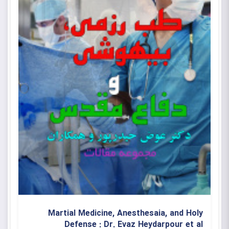
دانلود کتاب تاریخ بیهوشی ایران به
قلم: دکتر عوض حیدرپور
طب رزمی، بیهوشی و دفاع مقدس
مجموعه مقالات
دکتر عوض حیدرپور شهرضایی و همکاران
Martial Medicine, Anesthesaia, and Holy
Defense : Dr. Evaz Heydarpour et al