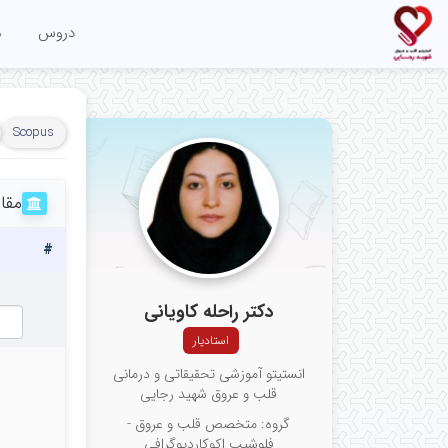
دروس
م
Scopus
مقا
#
دکتر راحله کاویانی
استادیار
انستیتو آموزشی تحقیقاتی و درمانی
قلب و عروق شهید رجایی
گروه: متخصص قلب و عروق -
فلوشیپ اکوکاردیوگرافی