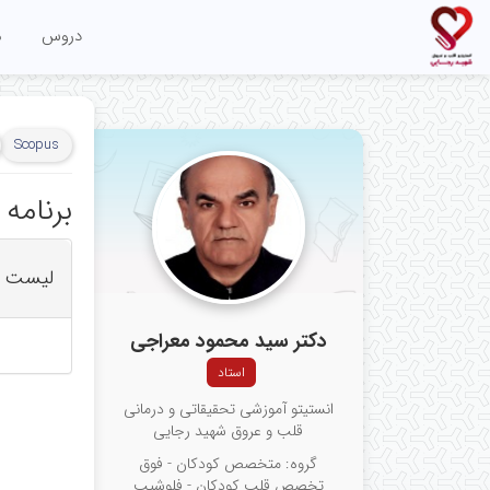
دروس
م
Scopus
برنامه
لیست ب
دکتر سید محمود معراجی
استاد
انستیتو آموزشی تحقیقاتی و درمانی
قلب و عروق شهید رجایی
گروه: متخصص کودکان - فوق
تخصص قلب کودکان - فلوشیپ