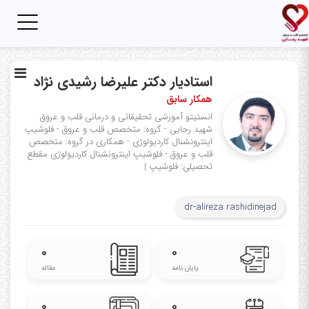
Toggle
igation
استادیار دکتر علیرضا رشیدی نژاد
همکار سابق
انستیتو آموزشی تحقیقاتی و درمانی قلب و عروق
شهید رجایی - گروه: متخصص قلب و عروق - فلوشیپ
اینترونشنال کاردیولوژی - همکاری در گروه: متخصص
قلب و عروق - فلوشیپ اینترونشنال کاردیولوژی
مقطع
تحصیلی: فلوشیپ
|
dr-alireza rashidinejad
۰
۰
پایان نامه
مقاله
۰
۰