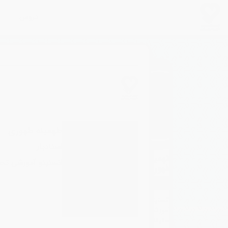
دروس
م
طهمینه طهوری
استادیار
طهمینه
انستیتو آموزشی تح
طهوری
استادیار
انستیتو
آموزشی
تحقیقاتی