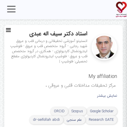
Toggle
igation
استاد دکتر سیف اله عبدی
انستیتو آموزشی تحقیقاتی و درمانی قلب و عروق
شهید رجایی - گروه: متخصص قلب و عروق - فلوشیپ
اینترونشنال کاردیولوژی - همکاری در گروه: متخصص
قلب و عروق - فلوشیپ اینترونشنال کاردیولوژی
مقطع
تحصیلی: فلوشیپ
|
My affiliation
ﻣﺮﻛﺰ ﺗﺤﻘﯿﻘﺎت ﻣﺪاﺧﻼت ﻗﻠﺒﻲ و ﻋﺮوﻗﻲ ،
مرکز آموزشی، تحقیقاتی و درمانی
نمایش بیشتر
قلب و عروق شهید رجایی، دانشگاه
ORCID
Scopus
Google Scholar
علوم پزشکی ایران، تهران، ایران
Research GATE
علم سنجی
dr-seifollah abdi
Cardiovascular Intervention