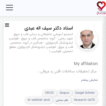
Toggle
igation
استاد دکتر سیف اله عبدی
انستیتو آموزشی تحقیقاتی و درمانی قلب و عروق
شهید رجایی - گروه: متخصص قلب و عروق - فلوشیپ
اینترونشنال کاردیولوژی - همکاری در گروه: متخصص
قلب و عروق - فلوشیپ اینترونشنال کاردیولوژی
مقطع
تحصیلی: فلوشیپ
|
My affiliation
ﻣﺮﻛﺰ ﺗﺤﻘﯿﻘﺎت ﻣﺪاﺧﻼت ﻗﻠﺒﻲ و ﻋﺮوﻗﻲ ،
مرکز آموزشی، تحقیقاتی و درمانی
نمایش بیشتر
قلب و عروق شهید رجایی، دانشگاه
ORCID
Scopus
Google Scholar
علوم پزشکی ایران، تهران، ایران
Research GATE
علم سنجی
dr-seifollah abdi
Cardiovascular Intervention