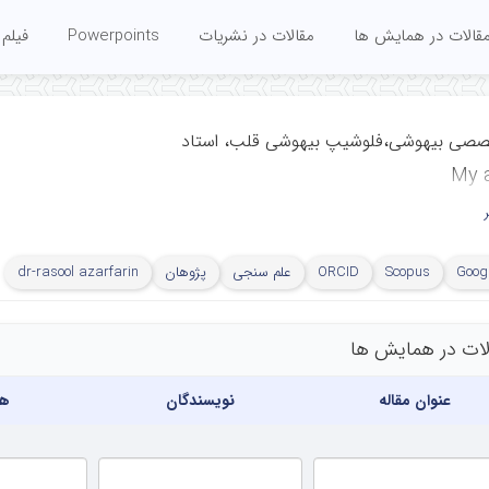
قالات در همایش ها
مقالات در نشریات
Powerpoints
فیلم 
صصی بیهوشی،فلوشیپ بیهوشی قلب، استاد
My a
 اﻛﻮﻛﺎردﯾﻮﮔﺮاﻓﻲ،
 تحقیقاتی و درمانی قلب
Googl
Scopus
ORCID
علم سنجی
پژوهان
dr-rasool azarfarin
رجایی، دانشگاه
ران، تهران، ایران
لات در همایش ها
عنوان مقاله
نویسندگان
هم
Rajaie Cardiovasc
and Rese
Iran Universit