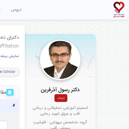
دروس
م
دکترای تخ
ffiliation
نمایش بیشتر
ﻣﺮﻛﺰ ﺗﺤﻘﯿﻘﺎت
مرکز آموزشی،
e Scholar
و عروق شهید 
علوم پزشکی ای
دکتر رسول آذرفرین
مقا
Echocardiography Research Center,
استاد
#
ular Medical
انستیتو آموزشی تحقیقاتی و درمانی
قلب و عروق شهید رجایی
arch Center,
گروه: متخصص بیهوشی - فلوشیپ
بیهوشی قلب
y of Medical