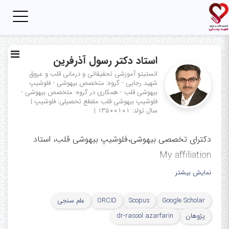
Toggle
igation
استاد دکتر رسول آذرفرین
انستیتو آموزشی تحقیقاتی و درمانی قلب و عروق
شهید رجایی - گروه: متخصص بیهوشی - فلوشیپ
بیهوشی قلب - همکاری در گروه: متخصص بیهوشی -
فلوشیپ بیهوشی قلب
مقطع تحصیلی: فلوشیپ
|
سال تولد: ۱۳۵۰۰۱۰۱
|
دکترای تخصصی بیهوشی،فلوشیپ بیهوشی قلب، استاد
My affiliation
نمایش بیشتر
ﻣﺮﻛﺰ ﺗﺤﻘﯿﻘﺎت اﻛﻮﻛﺎردﯾﻮﮔﺮاﻓﻲ،
مرکز آموزشی، تحقیقاتی و درمانی قلب
Google Scholar
Scopus
ORCID
علم سنجی
و عروق شهید رجایی، دانشگاه
پژوهان
dr-rasool azarfarin
علوم پزشکی ایران، تهران، ایران