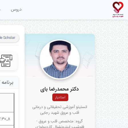
دروس
م
e Scholar
برنامه
دکتر محمدرضا بای
استادیار
انستیتو آموزشی تحقیقاتی و درمانی
قلب و عروق شهید رجایی
8_7:30
گروه: متخصص قلب و عروق -
فلوشیپ اینترونشنال کاردیولوژی