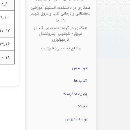
9_8
همکاری در دانشکده: انستیتو آموزشی
تحقیقاتی و درمانی قلب و عروق شهید
10_9
رجایی
همکاری در گروه: متخصص قلب و
12_10
عروق - فلوشیپ اینترونشنال
کاردیولوژی
16_13
مقطع تحصیلی: فلوشیپ
18_16
درباره من
کتاب ها
پایان‌نامه‌/رساله
مقالات
برنامه تدریس