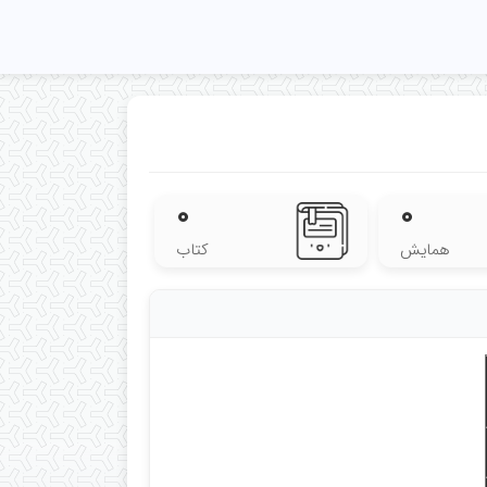
۰
۰
همایش
کتاب