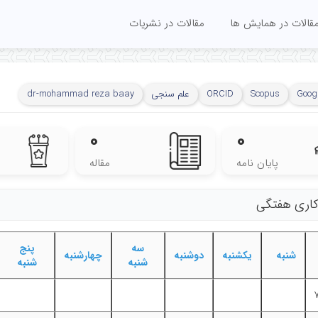
قالات در همایش ها
مقالات در نشریات
Googl
Scopus
ORCID
علم سنجی
dr-mohammad reza baay
۰
۰
پایان نامه
مقاله
 کاری هفتگی
سه
پنج
شنبه
یکشنبه
دوشنبه
چهارشنبه
شنبه
شنبه