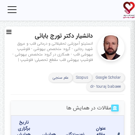
Toggle
igation
دانشیار دکتر تورج بابائی
انستیتو آموزشی تحقیقاتی و درمانی قلب و عروق
شهید رجایی - گروه: متخصص بیهوشی - فلوشیپ
بیهوشی قلب - همکاری در گروه: متخصص بیهوشی -
فلوشیپ بیهوشی قلب
مقطع تحصیلی: فلوشیپ
|
Google Scholar
Scopus
علم سنجی
dr- touraj babaee
مقالات در همایش ها
تاریخ
عنوان
برگزاری
#
مقاله
نویسندگان
همایش
همایش