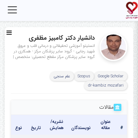
Toggle
igation
دانشیار دکتر کامبیز مظفری
انستیتو آموزشی تحقیقاتی و درمانی قلب و عروق
شهید رجایی - گروه: سایر پزشکان مرکز - همکاری در
گروه: سایر پزشکان مرکز
مقطع تحصیلی: متخصص
|
Google Scholar
Scopus
علم سنجی
dr-kambiz mozafari
مقالات
عنوان
نشریه/
#
مقاله
نویسندگان
همایش
تاریخ
نوع