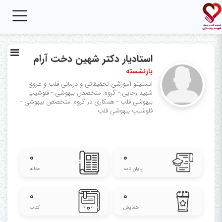
Toggle
igation
استادیار دکتر شهین دخت آرام
بازنشسته
انستیتو آموزشی تحقیقاتی و درمانی قلب و عروق
شهید رجایی - گروه: متخصص بیهوشی - فلوشیپ
بیهوشی قلب - همکاری در گروه: متخصص بیهوشی -
فلوشیپ بیهوشی قلب
۰
۰
پایان نامه
مقاله
۰
۰
همایش
کتاب