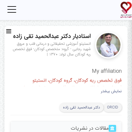
Toggle
igation
استادیار دکتر عبدالحمید تقی زاده
انستیتو آموزشی تحقیقاتی و درمانی قلب و عروق
شهید رجایی - گروه: متخصص کودکان- فوق تخصص
ریه کودکان
سال تولد: ۱۳۷۰
|
My affiliation
فوق تخصص ریه کودکان، گروه کودکان، انستیتو
آموزشی، تحقیقاتی و درمانی قلب و عروق شهید رجایی،
نمایش بیشتر
تهران، ایران
Pediatric pulmonologist, department of
ORCID
دکتر عبدالحمید تقی زاده
pediatrics, Rajaie cardiovascular, medical and
research institute, Tehran, Iran
مقالات در نشریات