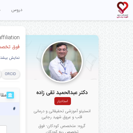
دروس
م
ffiliation
فوق تخصص ر
itute,
نمایش بیشتر
ORCID
دکتر عبدالحمید تقی زاده
مقا
استادیار
#
انستیتو آموزشی تحقیقاتی و درمانی
قلب و عروق شهید رجایی
گروه: متخصص کودکان- فوق
تخصص ریه کودکان