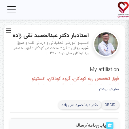
Toggle
igation
استادیار دکتر عبدالحمید تقی زاده
انستیتو آموزشی تحقیقاتی و درمانی قلب و عروق
شهید رجایی - گروه: متخصص کودکان- فوق تخصص
ریه کودکان
سال تولد: ۱۳۷۰
|
My affiliation
فوق تخصص ریه کودکان، گروه کودکان، انستیتو
آموزشی، تحقیقاتی و درمانی قلب و عروق شهید رجایی،
نمایش بیشتر
تهران، ایران
Pediatric pulmonologist, department of
ORCID
دکتر عبدالحمید تقی زاده
pediatrics, Rajaie cardiovascular, medical and
research institute, Tehran, Iran
پایان‌نامه‌/رساله