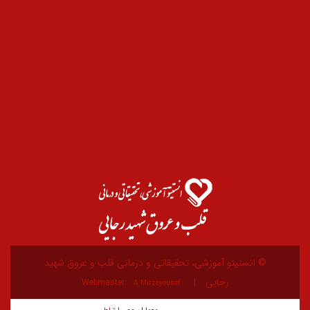
© انستیتو آموزشی، تحقیقاتی و درمانی قلب و عروق شهید
رجایی
Webmaster:
A.Mirzayousef