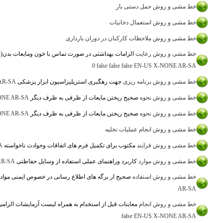
 بارداری
در صورت تماس با خون ومایعات بدن(به صورت مشترک با سوپروایزر کنترل عفونت)
Normal
استریلیزاسیون ابزار پزشکی
AR-SA
X-NONE
EN-US
false
false
false
0
Normal
 از ظرفی به ظرف دیگر
AR-SA
X-NONE
EN-US
false
false
false
0
Normal
 از ظرفی به ظرف دیگر
AR-SA
X-NONE
EN-US
false
false
false
0
Normal
فرم های اتفاقات وحوادث ناخواسته
AR-SA
X-NONE
EN-US
false
false
false
0
Normal
ملی استفاده از وسایل حفاظتی
AR-SA
X-NONE
EN-US
false
false
false
0
Normal
 اطلاع رسانی در خصوص ایمنی مواد MSDS
X-NONE
EN-US
false
false
false
0
Normal
تخدام به همراه لیست آزمایشات الزامی پرسنل به تفکیک هر واحد وبخش
false
false
0
Normal