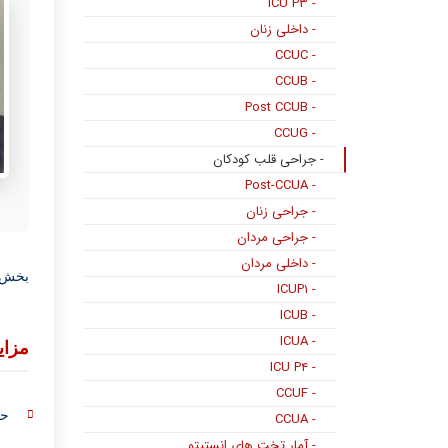
- ICU P۳
- داخلی زنان
- CCUC
- CCUB
- Post CCUB
- CCUG
- جراحی قلب کودکان
- Post-CCUA
- جراحی زنان
- جراحی مردان
- داخلی مردان
بخش ج
- ICUP۱
- ICUB
- ICUA
مزای
- ICU P۴
- CCUF
حضور 24 س
- CCUA
- آمار تخت های انستیتو