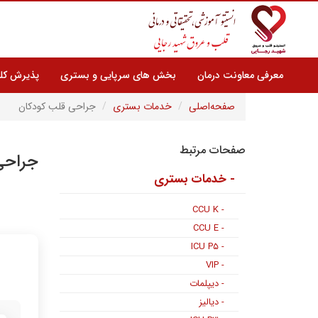
معرفی معاونت درمان
بخش های سرپایی و بستری
پذیرش کلی
صفحه‌اصلی
خدمات بستری
جراحی قلب کودکان
صفحات مرتبط
جراحی
- خدمات بستری
- CCU K
- CCU E
- ICU P۵
- VIP
- دیپلمات
- دیالیز