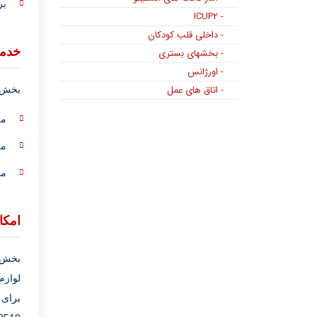
بر
- ICUP۲
- داخلی قلب کودکان
خدما
- بخشهای بستری
- اورژانس
- اتاق های عمل
بخش ج
مر
مر
مر
امکا
لوازم
برای 