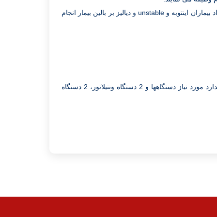
در این واحد به طور متوسط سالیانه تعداد 2500 نفر دیالیز که حدود 80% از این تعداد بیماران اینتوبه و unstable و دیالیز بر بالین بیمار انجام
این واحد دارای 3 دستگاه همو دیالیز، 1 دستگاه R/O ان لاین جهت تامین آب استاندارد مورد نیاز دستگاهها و 2 دستگاه ونتیلاتور، 2 دستگاه