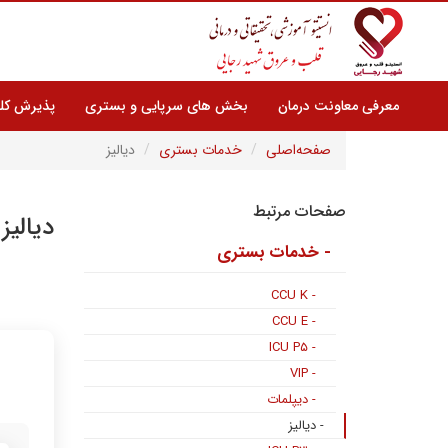
معرفی معاونت درمان
بخش های سرپایی و بستری
پذیرش کلی
صفحه‌اصلی
خدمات بستری
دیالیز
صفحات مرتبط
دیالیز
- خدمات بستری
- CCU K
- CCU E
- ICU P۵
- VIP
- دیپلمات
- دیالیز