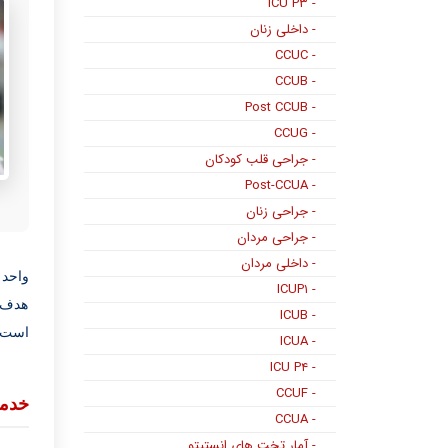
- ICU P۳
- داخلی زنان
- CCUC
- CCUB
- Post CCUB
- CCUG
- جراحی قلب کودکان
- Post-CCUA
- جراحی زنان
- جراحی مردان
- داخلی مردان
- ICUP۱
هدف ج
- ICUB
است.
- ICUA
- ICU P۴
- CCUF
خدما
- CCUA
- آمار تخت های انستیتو