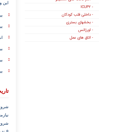
این و
- ICUP۲
- داخلی قلب کودکان
بی
- بخشهای بستری
بی
- اورژانس
- اتاق های عمل
ان
بی
بی
بی
تاری
شروع 
8 نفر از همکاران واحد پرسنل پرستاری به صورت 24 ساعته صبح ، عصر، شب انجام وظیفه می نمایند.