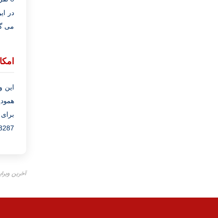
می گر
امکا
همودیالیز، 2 دستگاه CRRT در بخش 
برای 
12393051
آخرین ویرایش ۲۱ آبا