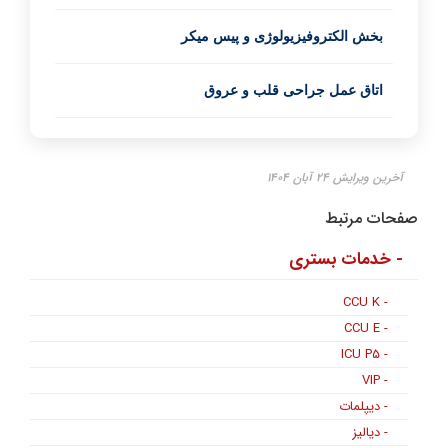
بخش الکتروفیزیولوژی و پیس میکر
اتاق عمل جراحی قلب و عروق
آخرین ویرایش ۲۴ آبان ۱۴۰۴
صفحات مرتبط
- خدمات بستری
- CCU K
- CCU E
- ICU P۵
- VIP
- دیپلمات
- دیالیز